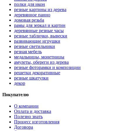
полки для икон
резные картины из дерева
деревянное панно
домовая резьба
рамы для зеркал и картин
деревянные резные часы
резные таблички, вывески
развивающие игрушки
резные светильники
резная мебель
медальницы, монетницы
амулеты, обереги из дерева
резные фоторамки и композиции
решетки декоративные
резные шкатулки
декор
Покупателю
О компании
Оплата и доставка
Полезно знать
Процесс изготовления
Договора