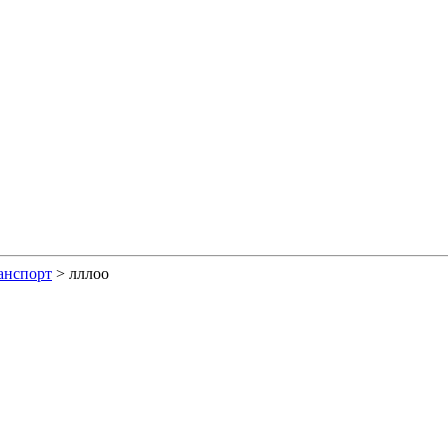
анспорт
>
лллоо