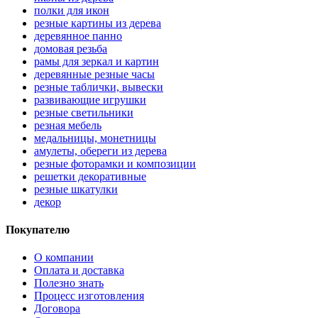
полки для икон
резные картины из дерева
деревянное панно
домовая резьба
рамы для зеркал и картин
деревянные резные часы
резные таблички, вывески
развивающие игрушки
резные светильники
резная мебель
медальницы, монетницы
амулеты, обереги из дерева
резные фоторамки и композиции
решетки декоративные
резные шкатулки
декор
Покупателю
О компании
Оплата и доставка
Полезно знать
Процесс изготовления
Договора