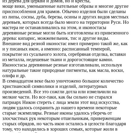
из дерева для церкви и домов, но и кресты,
моще вики, уменьшенные нательные образы и многие другие
приспособления для храмов. Обычно изделия были сделаны
из липы, сосны, дуба, березы, осины и других видов местных
деревьев, которых всегда было много на территории Руси. Но
мастера не останавливались на этом, и иконостасы
деревянные резные могли быть изготовлены из привезенного
дерева: кипарис, можжевельник, тис и другие виды.
Внешние вид резной иконостас имел примерно такой же, как
и у писаных икон, а именно: расписанный темперой,
покрытие из сусального золота, серебряная отделка, вставки
из металла, недешевые ткани и дорогостоящие камни.
Иконостасы деревянные резные изготавливали, используя
натуральные такие природные пигменты, как масла, воски,
олифа и др.
В семнадцатом веке было уничтожено большое количество
христианской символики и изделий, литературных
произведений. Все это сожгли дотла или измельчили на
мелкие части. Но все-таки, как бы сильно не старался
патриарх Никон стереть с лица земли этот вид искусства,
людям удалось сохранить до нашего времени некоторые
старые экземпляры. Резные иконы удалось уберечь от
злосчастных рук некоторым отшельникам, приверженцам
старых обрядов, но часть икон остались в целости благодаря
тому, что находились в хороших семьях, которые жили в