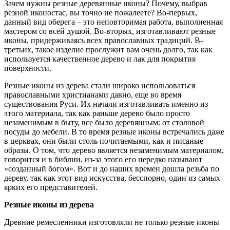
Зачем нужны резные деревянные иконы? Почему, выбрав
резной иконостас, вы точно не пожалеете? Во-первых,
данный вид оберега – это неповторимая работа, выполненная
мастером со всей душой. Во-вторых, изготавливают резные
иконы, придерживаясь всех православных традиций. В-
третьих, такое изделие прослужит вам очень долго, так как
используется качественное дерево и лак для покрытия
поверхности.
Резные иконы из дерева стали широко использоваться
православными христианами давно, еще во время
существования Руси. Их начали изготавливать именно из
этого материала, так как раньше дерево было просто
незаменимым в быту, все было деревянным: от столовой
посуды до мебели. В то время резные иконы встречались даже
в церквах, они были столь почитаемыми, как и писаные
образы. О том, что дерево является незаменимым материалом,
говорится и в библии, из-за этого его нередко называют
«созданный богом». Вот и до наших времен дошла резьба по
дереву, так как этот вид искусства, бесспорно, один из самых
ярких его представителей.
Резные иконы из дерева
Древние ремесленники изготовляли не только резные иконы