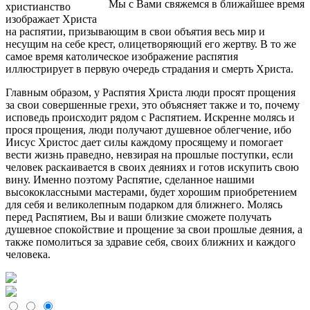
Мы с Вами свяжемся в ближайшее время
христианство
изображает Христа
на распятии, призывающим в свои объятия весь мир и
несущим на себе крест, олицетворяющий его жертву. В то же
самое время католическое изображение распятия
иллюстрирует в первую очередь страдания и смерть Христа.
Главным образом, у Распятия Христа люди просят прощения
за свои совершенные грехи, это объясняет также и то, почему
исповедь происходит рядом с Распятием. Искренне молясь и
прося прощения, люди получают душевное облегчение, ибо
Иисус Христос дает силы каждому просящему и помогает
вести жизнь праведно, невзирая на прошлые поступки, если
человек раскаивается в своих деяниях и готов искупить свою
вину. Именно поэтому Распятие, сделанное нашими
высококлассными мастерами, будет хорошим приобретением
для себя и великолепным подарком для ближнего. Молясь
перед Распятием, Вы и ваши близкие сможете получать
душевное спокойствие и прощение за свои прошлые деяния, а
также помолиться за здравие себя, своих ближних и каждого
человека.