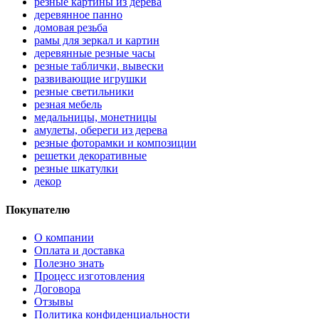
резные картины из дерева
деревянное панно
домовая резьба
рамы для зеркал и картин
деревянные резные часы
резные таблички, вывески
развивающие игрушки
резные светильники
резная мебель
медальницы, монетницы
амулеты, обереги из дерева
резные фоторамки и композиции
решетки декоративные
резные шкатулки
декор
Покупателю
О компании
Оплата и доставка
Полезно знать
Процесс изготовления
Договора
Отзывы
Политика конфиденциальности