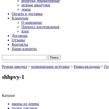
решетки декоративные
резные шкатулки
декор
Оплата и доставка
Клиентам
О компании
Процесс изготовления
Блог
Договора
Отзывы
Контакты
Наши клиенты
Резная лавочка
>
развивающие игрушки
>
Рамка-вкладыш
>
Ге
shhpvy-1
Каталог
иконы из дерева
полки для икон