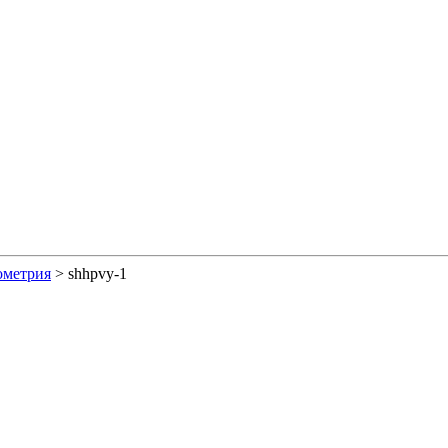
ометрия
>
shhpvy-1