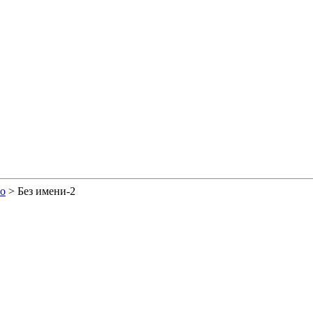
го
>
Без имени-2