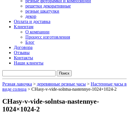
резные фоторамки и композиции
решетки декоративные
резные шкатулки
декор
Оплата и доставка
Клиентам
О компании
Процесс изготовления
Блог
Договора
Отзывы
Контакты
Наши клиенты
Резная лавочка
>
деревянные резные часы
>
Настенные часы в
виде солнца
>
CHasy-v-vide-solntsa-nastennye-1024×1024-2
CHasy-v-vide-solntsa-nastennye-
1024×1024-2