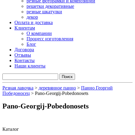
резные фоторамки и композиции
решетки декоративные
резные шкатулки
декор
Оплата и доставка
Клиентам
О компании
Процесс изготовления
Блог
Договора
Отзывы
Контакты
Наши клиенты
Резная лавочка
>
деревянное панно
>
Панно Георгий
Победоносец
>
Pano-Georgij-Pobedonosets
Pano-Georgij-Pobedonosets
Каталог