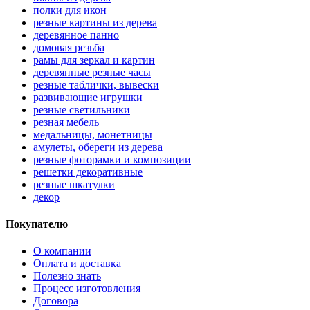
полки для икон
резные картины из дерева
деревянное панно
домовая резьба
рамы для зеркал и картин
деревянные резные часы
резные таблички, вывески
развивающие игрушки
резные светильники
резная мебель
медальницы, монетницы
амулеты, обереги из дерева
резные фоторамки и композиции
решетки декоративные
резные шкатулки
декор
Покупателю
О компании
Оплата и доставка
Полезно знать
Процесс изготовления
Договора