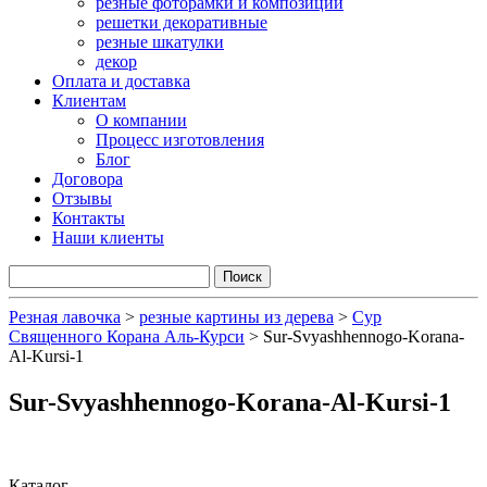
резные фоторамки и композиции
решетки декоративные
резные шкатулки
декор
Оплата и доставка
Клиентам
О компании
Процесс изготовления
Блог
Договора
Отзывы
Контакты
Наши клиенты
Резная лавочка
>
резные картины из дерева
>
Сур
Священного Корана Аль-Курси
>
Sur-Svyashhennogo-Korana-
Al-Kursi-1
Sur-Svyashhennogo-Korana-Al-Kursi-1
Каталог