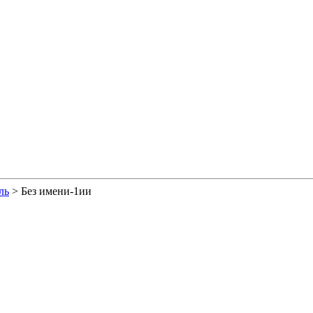
ль
>
Без имени-1ии