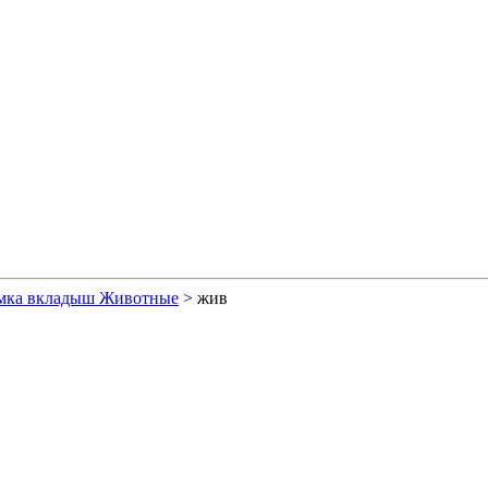
мка вкладыш Животные
>
жив