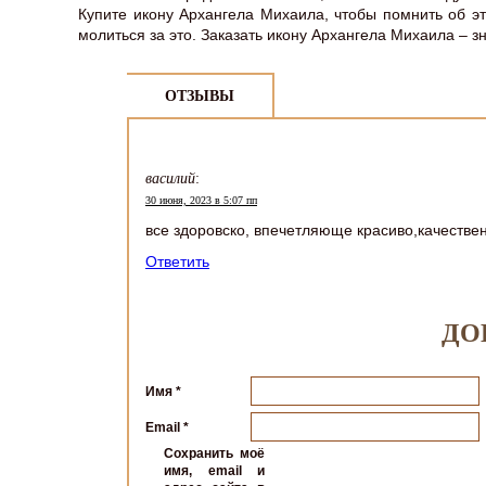
Купите икону Архангела Михаила, чтобы помнить об эт
молиться за это. Заказать икону Архангела Михаила – з
ОТЗЫВЫ
василий
:
30 июня, 2023 в 5:07 пп
все здоровско, впечетляюще красиво,качествен
Ответить
ДО
Имя
*
Email
*
Сохранить моё
имя, email и