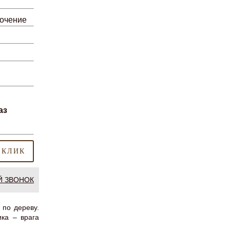
лочение
аз
 КЛИК
Й ЗВОНОК
 по дереву.
ика – врага