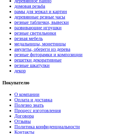
деревянное панно
домовая резьба
рамы для зеркал и картин
деревянные резные часы
резные таблички, вывески
развивающие игрушки
резные светильники
резная мебель
медальницы, монетницы
амулеты, обереги из дерева
резные фоторамки и композиции
решетки декоративные
резные шкатулки
декор
Покупателю
О компании
Оплата и доставка
Полезно знать
Процесс изготовления
Договора
Отзывы
Политика конфиденциальности
Контакты