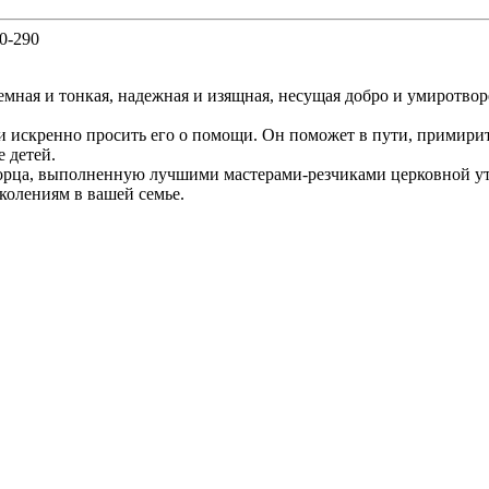
30-290
мная и тонкая, надежная и изящная, несущая добро и умиротворе
 искренно просить его о помощи. Он поможет в пути, примирит
е детей.
рца, выполненную лучшими мастерами-резчиками церковной утв
колениям в вашей семье.