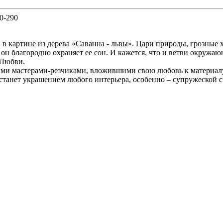
30-290
 в картине из дерева «Саванна - львы». Цари природы, грозны
 он благородно охраняет ее сон. И кажется, что и ветви окружаю
 Любви.
ыми мастерами-резчиками, вложившими свою любовь к материалу
» станет украшением любого интерьера, особенно – супружеской 