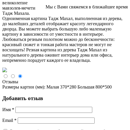
великолепие
Мы с Вами свяжемся в ближайшее время
мавзолея-мечети
Тадж Махала.
Одноименная картина Тадж Махал, выполненная из дерева,
до малейших деталей отображает красоту легендарного
дворца. Вы можете выбрать большую либо маленькую
картину в зависимости от уместности в интерьере.
Любоваться резным полотном можно до бесконечности:
красивый сюжет и тонкая работа мастеров не могут не
восхищать! Резная картина из дерева Тадж Махал из
натурального дерева оживит интерьер дома или офиса,
непременно порадует каждого ее владельца.
Отзывы
Размеры картин (мм): Малая 370*280 Большая 800*500
Добавить отзыв
Имя
*
Email
*