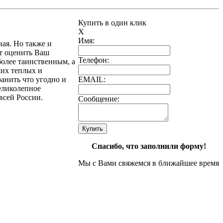
Купить в один клик
X
Имя:
ная. Но также и
т оценить Ваш
Телефон:
более таинственным, а
ших теплых и
ранить что угодно и
EMAIL:
великолепное
всей России.
Сообщение:
Спасибо, что заполнили форму!
Мы с Вами свяжемся в ближайшее время