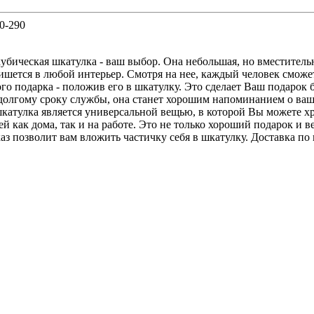
30-290
убическая шкатулка - ваш выбор. Она небольшая, но вместитель
шется в любой интерьер. Смотря на нее, каждый человек сможе
го подарка - положив его в шкатулку. Это сделает Ваш подарок 
долгому сроку службы, она станет хорошим напоминанием о ва
 шкатулка является универсальной вещью, в которой Вы можете х
тей как дома, так и на работе. Это не только хороший подарок и 
з позволит вам вложить частичку себя в шкатулку. Доставка по 