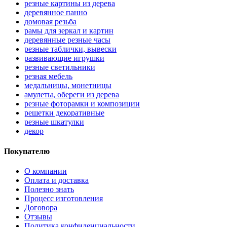
резные картины из дерева
деревянное панно
домовая резьба
рамы для зеркал и картин
деревянные резные часы
резные таблички, вывески
развивающие игрушки
резные светильники
резная мебель
медальницы, монетницы
амулеты, обереги из дерева
резные фоторамки и композиции
решетки декоративные
резные шкатулки
декор
Покупателю
О компании
Оплата и доставка
Полезно знать
Процесс изготовления
Договора
Отзывы
Политика конфиденциальности